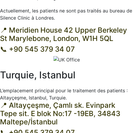
Actuellement, les patients ne sont pas traités au bureau de
Silence Clinic à Londres.
📍 Meridien House 42 Upper Berkeley
St Marylebone, London, W1H 5QL
📞 +90 545 379 34 07
Turquie, Istanbul
L’emplacement principal pour le traitement des patients :
Altayçeşme, Istanbul, Turquie.
📍
Altayçeşme, Çamlı sk. Evinpark
Tepe sit. E blok No:17 -19EB, 34843
Maltepe/İstanbul
📞 +90 545 379 34 07